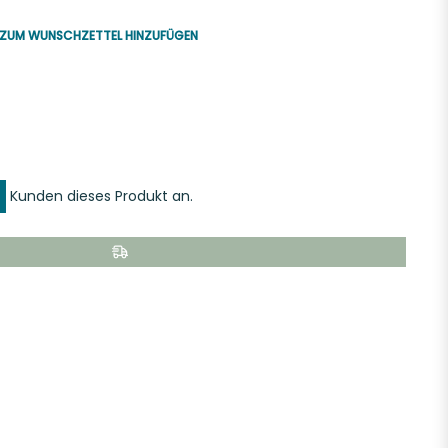
ZUM WUNSCHZETTEL HINZUFÜGEN
uf
k
er
interest
ern
innen
Kunden dieses Produkt an.