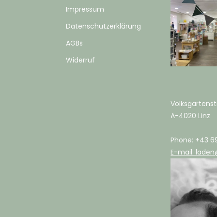
Impressum
Datenschutzerklärung
AGBs
Widerruf
Volksgartenst
A-4020 Linz
Phone: +43 6
E-mail: laden