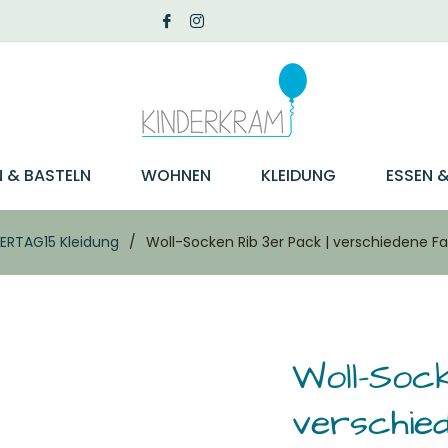
N & BASTELN
WOHNEN
KLEIDUNG
ESSEN &
ERTAG15 Kleidung
/
Woll-Socken Rib 3er Pack | verschiedene F
Woll-Soc
verschie