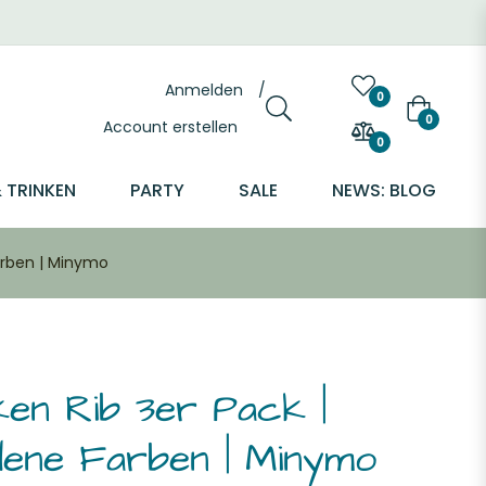
Anmelden
/
0
Warenkor
0
Account erstellen
0
 TRINKEN
PARTY
SALE
NEWS: BLOG
arben | Minymo
ken Rib 3er Pack |
dene Farben | Minymo