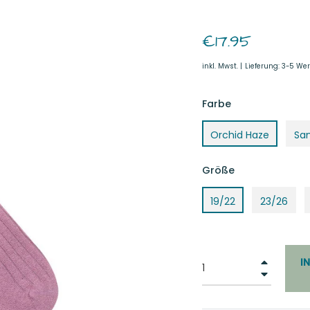
Normaler
€17.95
Preis
inkl. Mwst. |
Lieferung: 3-5 We
Farbe
Orchid Haze
Sa
Größe
19/22
23/26
+
I
−