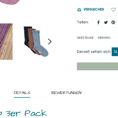
VERGLEICHEN
Auf
Auf
A
Teilen:
Faceboo
Twitt
P
teilen
twitt
p
HERSTELLER:
MINYMO
Derzeit sehen sich
14
DETAILS
BEWERTUNGEN
b 3er Pack