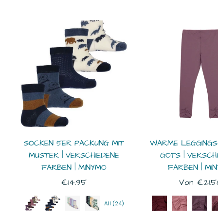
SOCKEN 5ER PACKUNG MIT
WARME LEGGINGS
MUSTER | VERSCHIEDENE
GOTS | VERSCH
FARBEN | MINYMO
FARBEN | MI
Normaler
€14.95
Von €21.5
Preis
All (24)