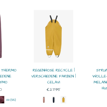
 THERMO
REGENHOSE RECYCLE |
STRU
IEDENE
VERSCHIEDENE FARBEN |
WOLLE-
NYMO
CELAVI
MELANG
HU
Normaler
0
€27.95
Preis
All (55)