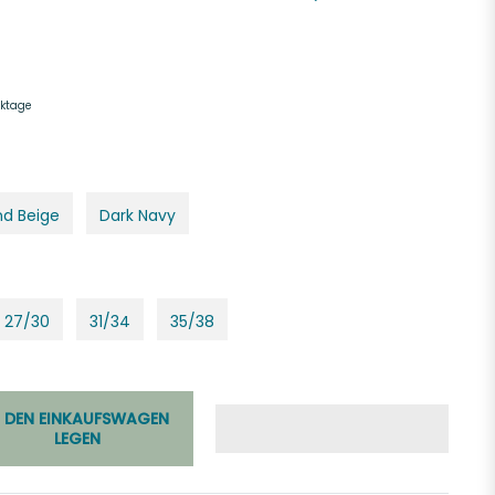
rktage
nd Beige
Dark Navy
27/30
31/34
35/38
N DEN EINKAUFSWAGEN
LEGEN