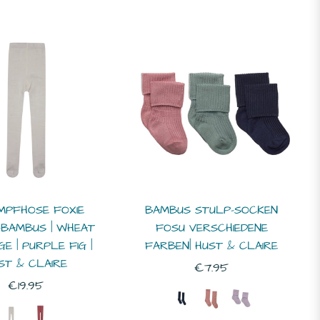
MPFHOSE FOXIE
BAMBUS STULP-SOCKEN
BAMBUS | WHEAT
FOSU VERSCHIEDENE
E | PURPLE FIG |
FARBEN| HUST & CLAIRE
ST & CLAIRE
Normaler
€7.95
Normaler
€19.95
Preis
Preis