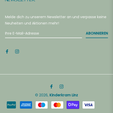
40
Melde dich zu unserem Newsletter an und verpasse keine
46
Neuheiten und Aktionen mehr!
ABONNIEREN
52
64
RÖSSE -
Fb
Ins
HUHE, S
OCKEN
© 2026,
Kinderkram Linz