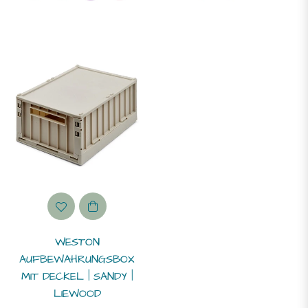
b
ahr
b
ahre
-
ahre
WESTON
AUFBEWAHRUNGSBOX
b
MIT DECKEL | SANDY |
LIEWOOD
ahre