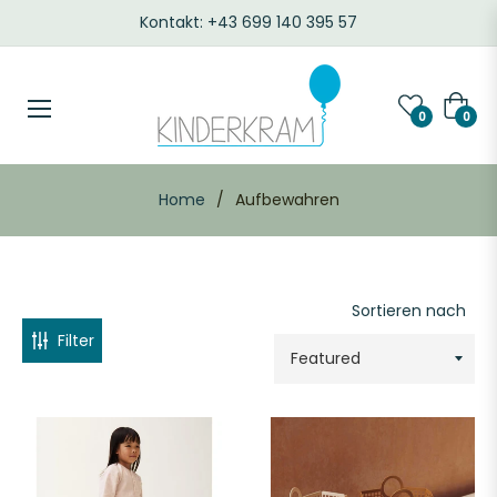
Kontakt: +43 699 140 395 57
REIS
Waren
0
0
14.00
Home
/
Aufbewahren
34.90
FARBE
Sortieren nach
Filter