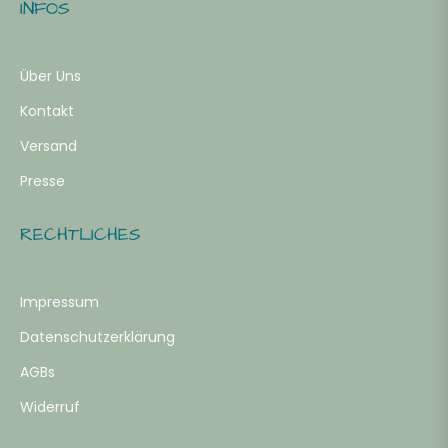
ahre
INFOS
-
Über Uns
Kontakt
ahre
Versand
Presse
b
RECHTLICHES
ahre
Impressum
RÖSSE -
Datenschutzerklärung
LEIDUNG
AGBs
Widerruf
0