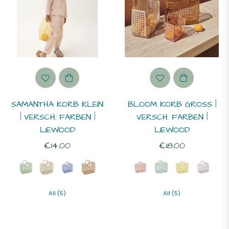
SAMANTHA KORB KLEIN
BLOOM KORB GROSS | V
| VERSCH. FARBEN |
ERSCH. FARBEN | L
LIEWOOD
IEWOOD
Normaler
Normaler
€14.00
€18.00
Preis
Preis
All (5)
All (5)