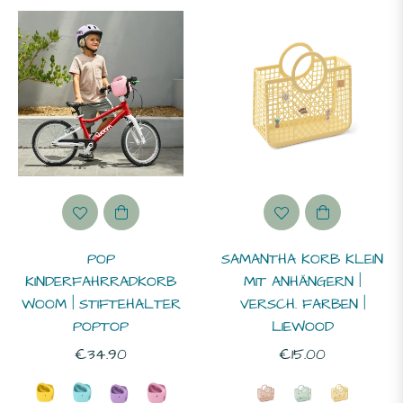
ALTER
SPIELSACHEN
POP
SAMANTHA KORB KLEIN
KINDERFAHRRADKORB
MIT ANHÄNGERN |
WOOM | STIFTEHALTER
VERSCH. FARBEN |
POPTOP
LIEWOOD
-
Normaler
Normaler
€34.90
€15.00
ahre
Preis
Preis