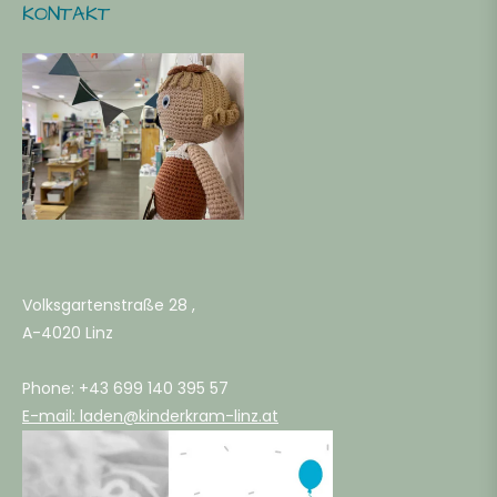
KONTAKT
6
2
4
0
Volksgartenstraße 28 ,
A-4020 Linz
6
Phone: +43 699 140 395 57
E-mail: laden@kinderkram-linz.at
2