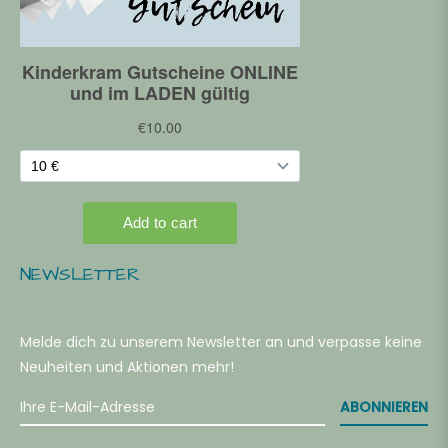
ahre
RÖSSE -
LEIDUNG
0
NEWSLETTER
6
Melde dich zu unserem Newsletter an und verpasse keine
2
Neuheiten und Aktionen mehr!
ABONNIEREN
4