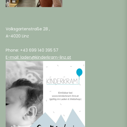
b
Volksgartenstraße 28 ,
ahre
A-4020 Linz
b
Phone: +43 699 140 395 57
E-mail: laden@kinderkram-linz.at
ahre
-
ahre
b