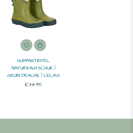
GUMMISTIEFEL
NATURKAUTSCHUK |
GRÜN DRACHE | CELAVI
Normaler
€34.95
Preis