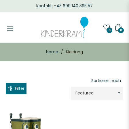
Kontakt: +43 699 140 395 57
FARBE
Waren
0
0
Home
/
Kleidung
Sortieren nach
Filter