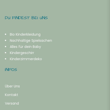
ALTER
SPIELSACHEN
DU FINDEST BEI UNS
Bio Kinderkleidung
-
Nachhaltige Spielsachen
Alles für dein Baby
ahre
Kindergeschirr
Kinderzimmerdeko
b
INFOS
ahr
Über Uns
b
Kontakt
Versand
ahre