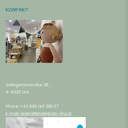
ahre
KONTAKT
RÖSSE -
LEIDUNG
0
6
Volksgartenstraße 28 ,
A-4020 Linz
2
Phone: +43 699 140 395 57
E-mail: laden@kinderkram-linz.at
4