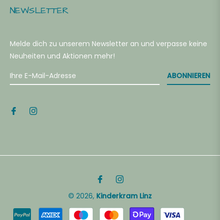
NEWSLETTER
22
Melde dich zu unserem Newsletter an und verpasse keine
Neuheiten und Aktionen mehr!
28
ABONNIEREN
34
40
46
Fb
Ins
52
© 2026,
Kinderkram Linz
64