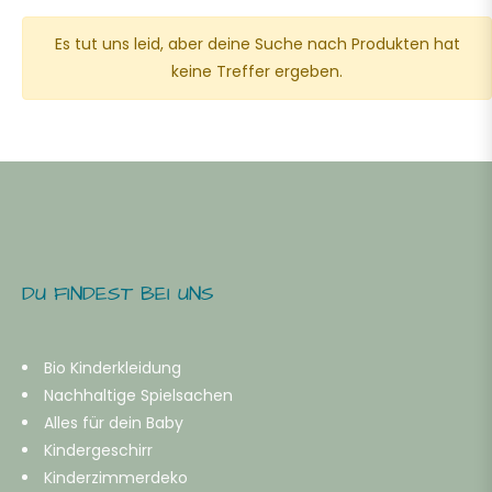
Es tut uns leid, aber deine Suche nach Produkten hat
-
keine Treffer ergeben.
ahre
b
ahre
DU FINDEST BEI UNS
-
ahre
Bio Kinderkleidung
Nachhaltige Spielsachen
Alles für dein Baby
b
Kindergeschirr
Kinderzimmerdeko
ahre