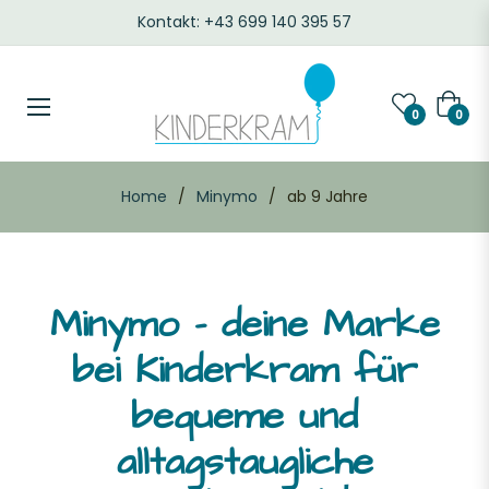
Kontakt: +43 699 140 395 57
FARBE
Waren
0
0
Home
/
Minymo
/
ab 9 Jahre
Minymo – deine Marke
bei Kinderkram für
bequeme und
alltagstaugliche