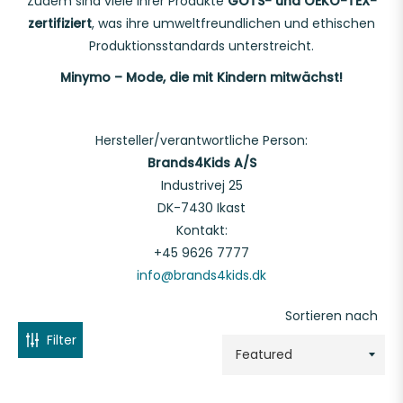
Zudem sind viele ihrer Produkte
GOTS- und OEKO-TEX-
ALTER
zertifiziert
, was ihre umweltfreundlichen und ethischen
Produktionsstandards unterstreicht.
SPIELSACHEN
Minymo – Mode, die mit Kindern mitwächst!
-
Hersteller/verantwortliche Person:
Brands4Kids A/S
ahre
Industrivej 25
DK-7430 Ikast
Kontakt:
b
+45 9626 7777
info@brands4kids.dk
ahr
Sortieren nach
b
Filter
ahre