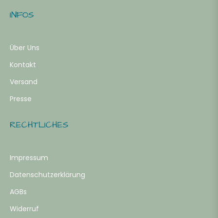
INFOS
b
Über Uns
ahre
Kontakt
Versand
b
Presse
ahre
RECHTLICHES
-
Impressum
ahre
Datenschutzerklärung
AGBs
b
Widerruf