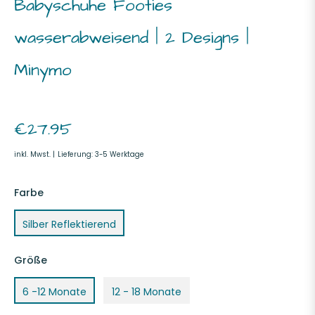
Babyschuhe Footies
wasserabweisend | 2 Designs |
Minymo
Normaler
€27.95
Preis
inkl. Mwst. |
Lieferung: 3-5 Werktage
Farbe
Silber Reflektierend
Größe
6 -12 Monate
12 - 18 Monate