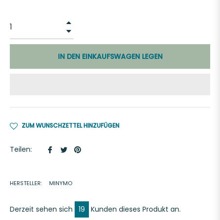
+
−
IN DEN EINKAUFSWAGEN LEGEN
ZUM WUNSCHZETTEL HINZUFÜGEN
Auf
Auf
Auf
Teilen:
Facebook
Twitter
Pinterest
teilen
twittern
pinnen
HERSTELLER:
MINYMO
Derzeit sehen sich
19
Kunden dieses Produkt an.