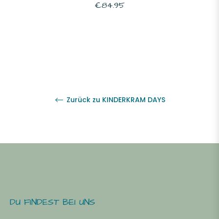
Normaler
€84.95
Preis
Zurück zu KINDERKRAM DAYS
DU FINDEST BEI UNS