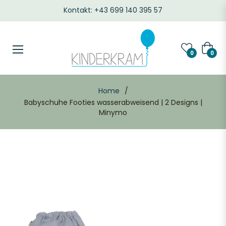
Kontakt: +43 699 140 395 57
Waren
0
0
Home
/
Babyschuhe Footies wasserabweisend | 2 Designs |
Minymo