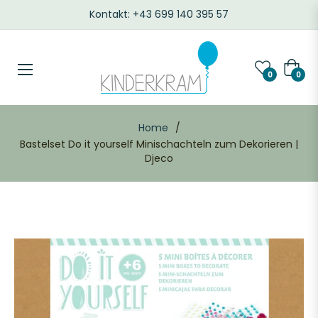
Kontakt: +43 699 140 395 57
Waren
0
0
Home
/
Bastelset Do it yourself Minischachteln zum Dekorieren |
Djeco