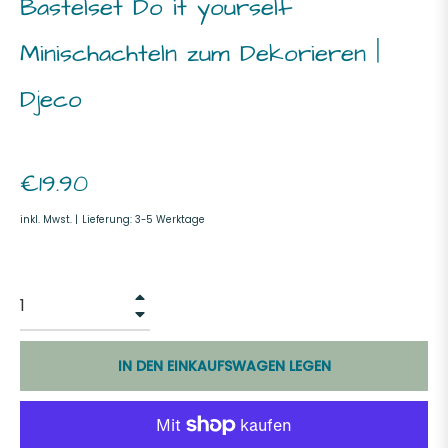
Bastelset Do it yourself
Minischachteln zum Dekorieren |
Djeco
Normaler
€19.90
Preis
inkl. Mwst. |
Lieferung: 3-5 Werktage
+
−
IN DEN EINKAUFSWAGEN LEGEN