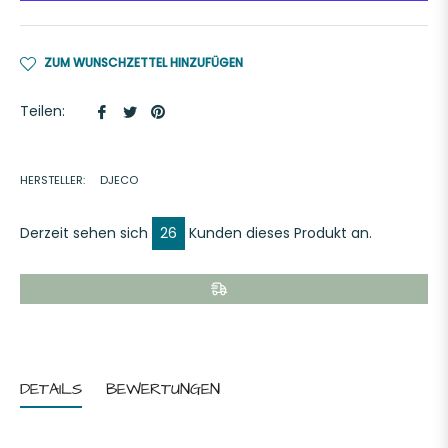
ZUM WUNSCHZETTEL HINZUFÜGEN
Auf
Auf
Auf
Teilen:
Facebook
Twitter
Pinterest
teilen
twittern
pinnen
HERSTELLER:
DJECO
Derzeit sehen sich
26
Kunden dieses Produkt an.
DETAILS
BEWERTUNGEN