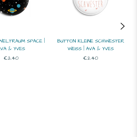
WELTRAUM SPACE |
BUTTON KLEINE SCHWESTER
VA & YVES
WEISS | AVA & YVES
Normaler
Normaler
€2.40
€2.40
Preis
Preis