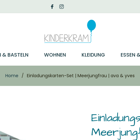
N & BASTELN
WOHNEN
KLEIDUNG
ESSEN &
Home
/
Einladungskarten-Set | Meerjungfrau | ava & yves
Einladung
Meerjung