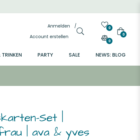
Anmelden
/
0
Warenkor
0
Account erstellen
0
 TRINKEN
PARTY
SALE
NEWS: BLOG
skarten-Set |
frau | ava & yves