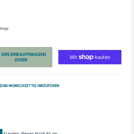
rktage
N DEN EINKAUFSWAGEN
LEGEN
ZUM WUNSCHZETTEL HINZUFÜGEN
uf
k
er
interest
ern
innen
Kunden dieses Produkt an.