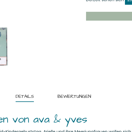
DETAILS
BEWERTUNGEN
en von ava & yves
-Kindergeburtstag, Arielle und ihre Meerjungfrauen wollen sich