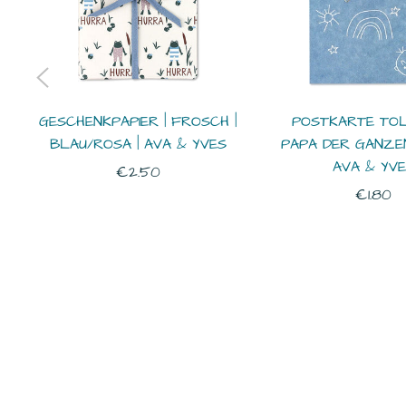
GESCHENKPAPIER | FROSCH |
POSTKARTE TO
BLAU/ROSA | AVA & YVES
PAPA DER GANZE
AVA & YV
Normaler
€2.50
Normal
€1.80
Preis
Preis