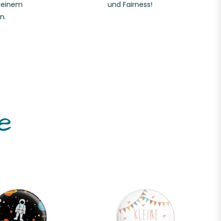
deinem
und Fairness!
n.
e