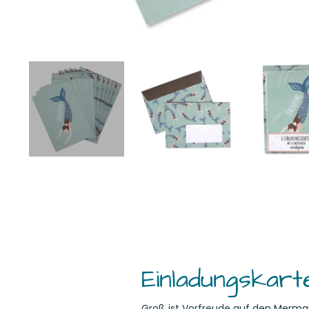
Einladungskart
Groß ist Vorfreude auf den Mermaid