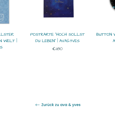
LLSTER
POSTKARTE "HOCH SOLLST
BUTTON 
N WELT |
DU LEBEN" | AVA&YVES
A
ES
Normaler
€1.80
er
Preis
Zurück zu ava & yves