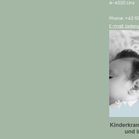
A-4020 Linz
Phone: +43 6
E-mail: laden