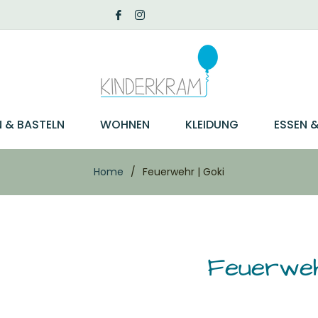
N & BASTELN
WOHNEN
KLEIDUNG
ESSEN &
Home
/
Feuerwehr | Goki
Feuerweh