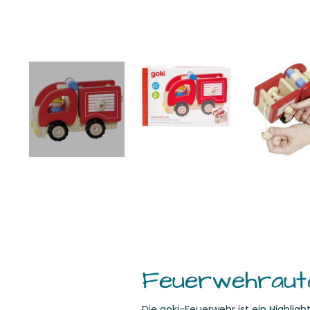
Feuerwehraut
Die goki-Feuerwehr ist ein Highligh