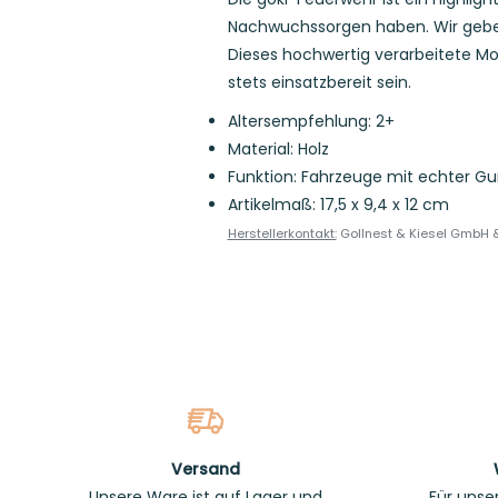
Nachwuchssorgen haben. Wir geben
Dieses hochwertig verarbeitete Mod
stets einsatzbereit sein.
Altersempfehlung: 2+
Material: Holz
Funktion: Fahrzeuge mit echter 
Artikelmaß:
17,5 x 9,4 x 12 cm
Herstellerkontakt:
Gollnest & Kiesel GmbH & 
Versand
Unsere Ware ist auf Lager und
Für unse