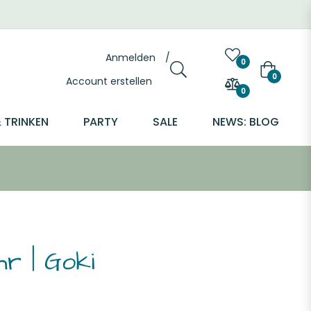
Anmelden
/
0
Warenkor
0
Account erstellen
0
 TRINKEN
PARTY
SALE
NEWS: BLOG
r | Goki