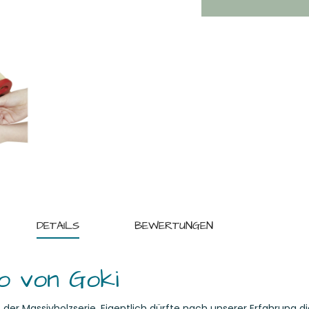
DETAILS
BEWERTUNGEN
o von Goki
t der Massivholzserie. Eigentlich dürfte nach unserer Erfahrung 