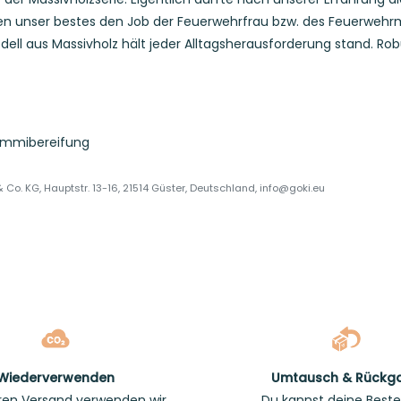
 unser bestes den Job der Feuerwehrfrau bzw. des Feuerwehrm
ell aus Massivholz hält jeder Alltagsherausforderung stand. Ro
Gummibereifung
Co. KG, Hauptstr. 13-16, 21514 Güster, Deutschland, info@goki.eu
Wiederverwenden
Umtausch & Rückg
ren Versand verwenden wir
Du kannst deine Beste