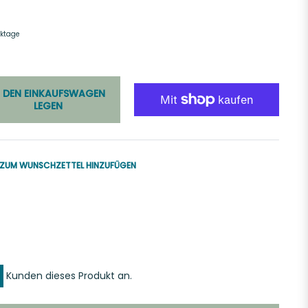
rktage
N DEN EINKAUFSWAGEN
LEGEN
ZUM WUNSCHZETTEL HINZUFÜGEN
uf
k
er
interest
ern
innen
Kunden dieses Produkt an.