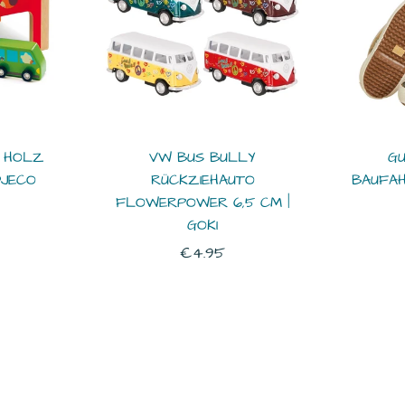
S HOLZ
VW BUS BULLY
GU
DJECO
RÜCKZIEHAUTO
BAUFAH
FLOWERPOWER 6,5 CM |
r
GOKI
Normaler
€4.95
Preis