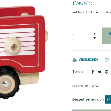
Normaler
€32.50
Preis
inkl. Mwst. |
Lieferung: 3-5 We
+
I
−
VERGLEICHEN
Auf
Auf
A
Teilen:
Faceboo
Twitt
P
teilen
twitt
p
HERSTELLER:
GOKI
Derzeit sehen sich
17