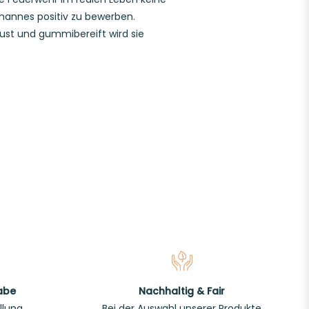
annes positiv zu bewerben.
bust und gummibereift wird sie
abe
Nachhaltig & Fair
llung
Bei der Auswahl unserer Produkte