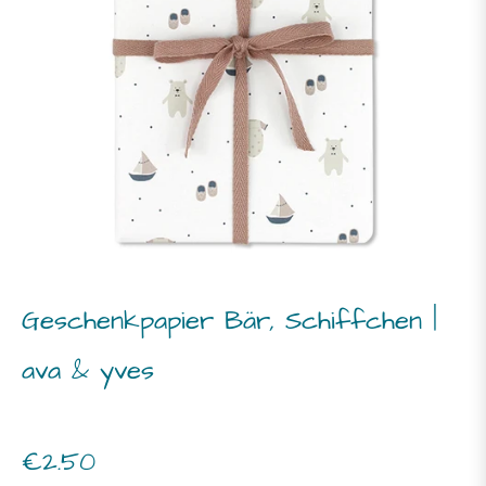
Geschenkpapier Bär, Schiffchen |
ava & yves
Normaler
€2.50
Preis