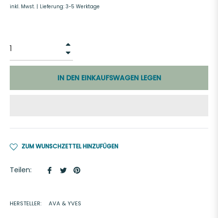
inkl. Mwst. |
Lieferung: 3-5 Werktage
+
−
IN DEN EINKAUFSWAGEN LEGEN
ZUM WUNSCHZETTEL HINZUFÜGEN
Auf
Auf
Auf
Teilen:
Facebook
Twitter
Pinterest
teilen
twittern
pinnen
HERSTELLER:
AVA & YVES