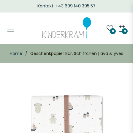
Kontakt: +43 699 140 395 57
Waren
0
0
Home
/
Geschenkpapier Bär, Schiffchen | ava & yves