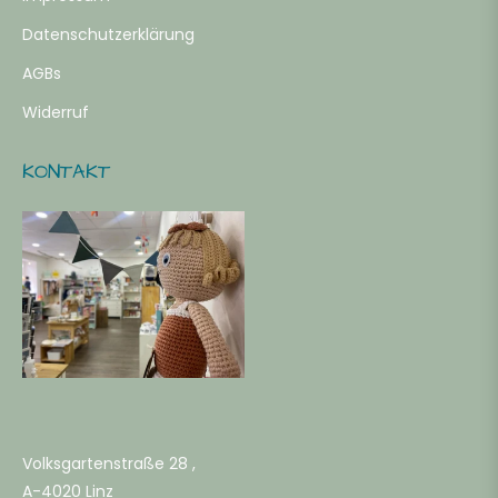
Datenschutzerklärung
AGBs
Widerruf
KONTAKT
Volksgartenstraße 28 ,
A-4020 Linz