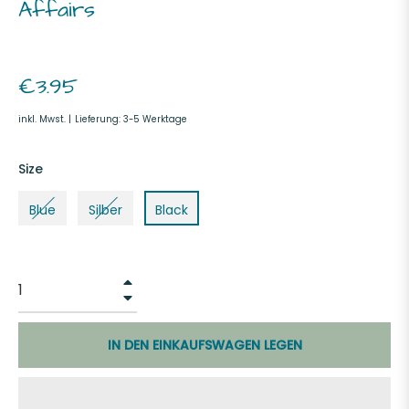
Affairs
Normaler
€3.95
Preis
inkl. Mwst. |
Lieferung: 3-5 Werktage
Size
Blue
Silber
Black
+
−
IN DEN EINKAUFSWAGEN LEGEN