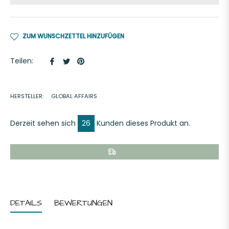
ZUM WUNSCHZETTEL HINZUFÜGEN
Auf
Auf
Auf
Teilen:
Facebook
Twitter
Pinterest
teilen
twittern
pinnen
HERSTELLER:
GLOBAL AFFAIRS
Derzeit sehen sich
26
Kunden dieses Produkt an.
DETAILS
BEWERTUNGEN