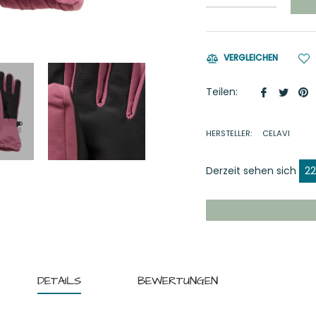
VERGLEICHEN
Auf
Auf
A
Teilen:
Faceboo
Twitt
P
teilen
twitt
p
HERSTELLER:
CELAVI
Derzeit sehen sich
22
DETAILS
BEWERTUNGEN