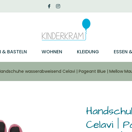
N & BASTELN
WOHNEN
KLEIDUNG
ESSEN &
Handschuhe wasserabweisend Celavi | Pageant Blue | Mellow Mau
Handschu
Celavi | 