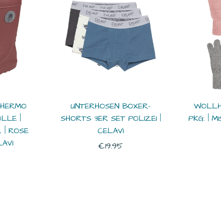
THERMO
UNTERHOSEN BOXER-
WOLLH
LLE |
SHORTS 3ER SET POLIZEI |
PKG. | M
 | ROSE
CELAVI
AVI
Normaler
€19.95
r
Preis