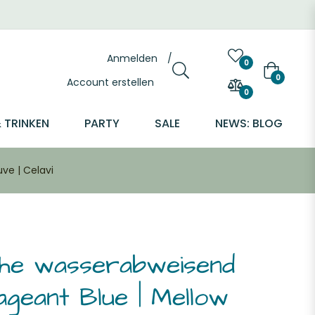
Anmelden
/
0
Warenkor
0
Account erstellen
0
 TRINKEN
PARTY
SALE
NEWS: BLOG
ve | Celavi
he wasserabweisend
Pageant Blue | Mellow