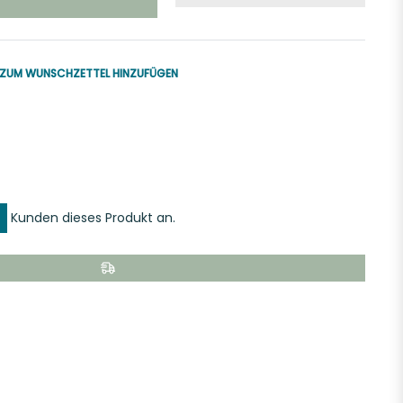
ZUM WUNSCHZETTEL HINZUFÜGEN
uf
k
er
interest
ern
innen
Kunden dieses Produkt an.