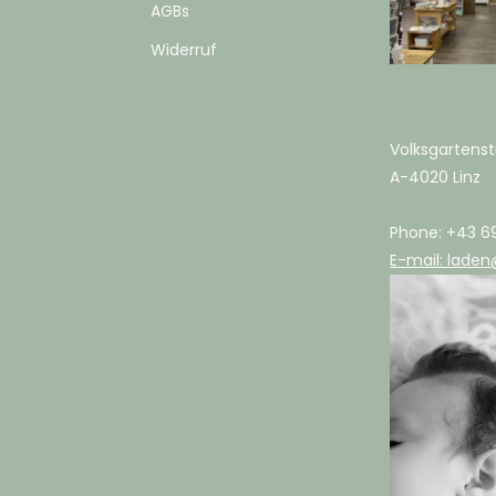
AGBs
Widerruf
Volksgartenst
A-4020 Linz
Phone: +43 6
E-mail: laden