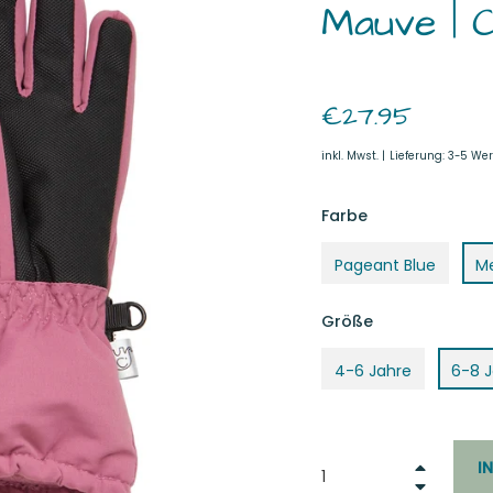
Mauve | C
Normaler
€27.95
Preis
inkl. Mwst. |
Lieferung: 3-5 We
Farbe
Pageant Blue
M
Größe
4-6 Jahre
6-8 
+
I
−