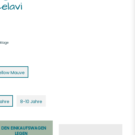
elavi
rktage
ellow Mauve
Jahre
8-10 Jahre
N DEN EINKAUFSWAGEN
LEGEN