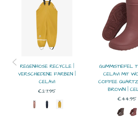
REGENHOSE RECYCLE |
GUMMISTIEFEL 
VERSCHIEDENE FARBEN |
CELAVI MIT WO
CELAVI
COFFEE QUARTZ
BROWN | CEL
Normaler
€27.95
Normale
€44.95
Preis
Preis