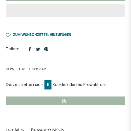
ZUM WUNSCHZETTEL HINZUFÜGEN
Auf
Auf
Auf
Teilen:
Facebook
Twitter
Pinterest
teilen
twittern
pinnen
HERSTELLER:
HOPPSTAR
Derzeit sehen sich
11
Kunden dieses Produkt an.
DETAILS
BEWERTUNGEN