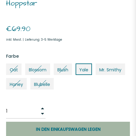
Hoppstar
Normaler
€69.90
Preis
inkl. Mwst. |
Lieferung: 3-5 Werktage
Farbe
Oat
Blossom
Blush
Yale
Mr. Smithy
Honey
Blubelle
+
−
IN DEN EINKAUFSWAGEN LEGEN