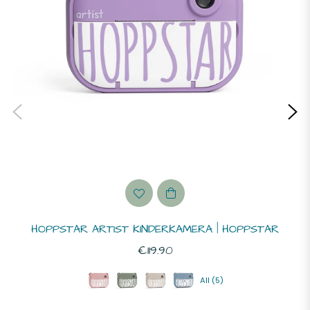
HOPPSTAR ARTIST KINDERKAMERA | HOPPSTAR
Normaler
€119.90
Preis
All (5)