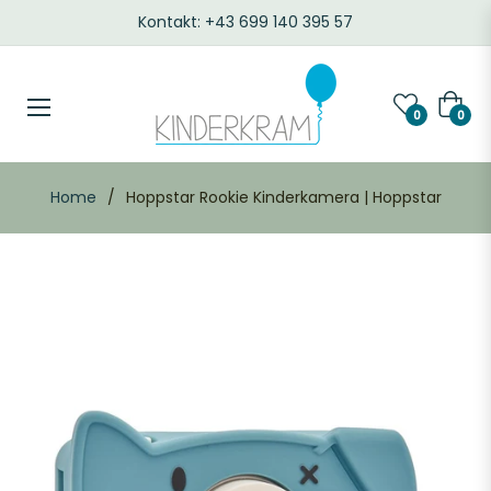
Kontakt: +43 699 140 395 57
Waren
0
0
Home
/
Hoppstar Rookie Kinderkamera | Hoppstar