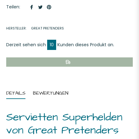
Auf
Auf
Auf
Teilen:
Facebook
Twitter
Pinterest
teilen
twittern
pinnen
HERSTELLER:
GREAT PRETENDERS
Derzeit sehen sich
10
Kunden dieses Produkt an.
DETAILS
BEWERTUNGEN
Servietten Superhelden
von Great Pretenders