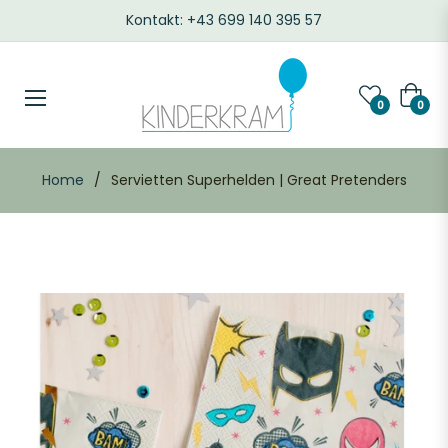
Kontakt: +43 699 140 395 57
Waren
0
0
Home
/
Servietten Superhelden | Great Pretenders