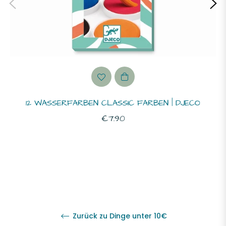
12 WASSERFARBEN CLASSIC FARBEN | DJECO
Normaler
€7.90
Preis
Zurück zu Dinge unter 10€