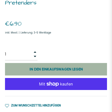
Pretenders
Normaler
€6.90
Preis
inkl. Mwst. |
Lieferung: 3-5 Werktage
+
−
IN DEN EINKAUFSWAGEN LEGEN
ZUM WUNSCHZETTEL HINZUFÜGEN