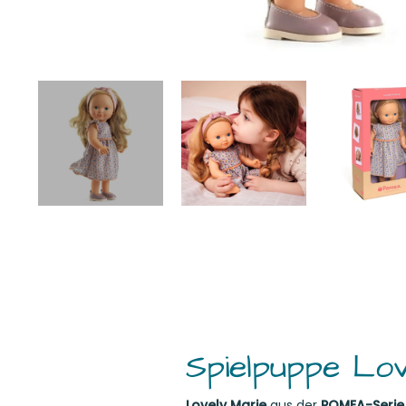
Spielpuppe Lo
Lovely Marie
aus der
POMEA-Serie