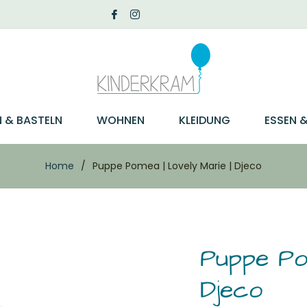
N & BASTELN
WOHNEN
KLEIDUNG
ESSEN &
Home
/
Puppe Pomea | Lovely Marie | Djeco
Puppe Po
Djeco