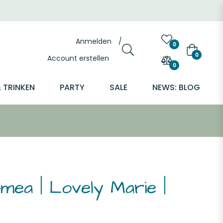
Anmelden
/
0
Warenkor
0
Account erstellen
0
 TRINKEN
PARTY
SALE
NEWS: BLOG
mea | Lovely Marie |