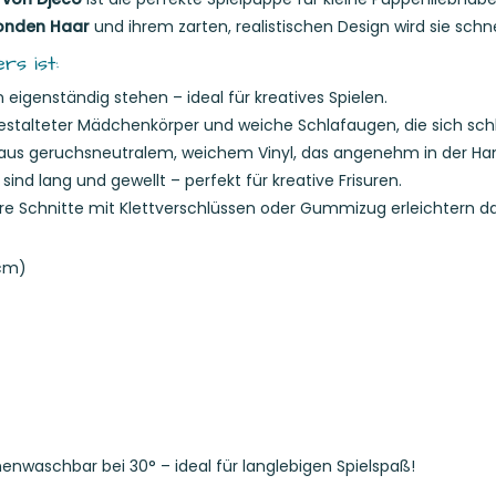
londen Haar
und ihrem zarten, realistischen Design wird sie schn
s ist:
 eigenständig stehen – ideal für kreatives Spielen.
gestalteter Mädchenkörper und weiche Schlafaugen, die sich schl
aus geruchsneutralem, weichem Vinyl, das angenehm in der Hand
sind lang und gewellt – perfekt für kreative Frisuren.
e Schnitte mit Klettverschlüssen oder Gummizug erleichtern d
 cm)
enwaschbar bei 30° – ideal für langlebigen Spielspaß!