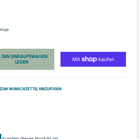
rktage
N DEN EINKAUFSWAGEN
LEGEN
ZUM WUNSCHZETTEL HINZUFÜGEN
uf
k
er
interest
ern
innen
Kunden dieses Produkt an.