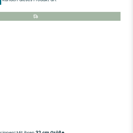
r:innen! Mit ihren
32 cm Größe
,