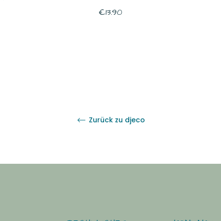
er
Normaler
€13.90
Preis
Zurück zu djeco