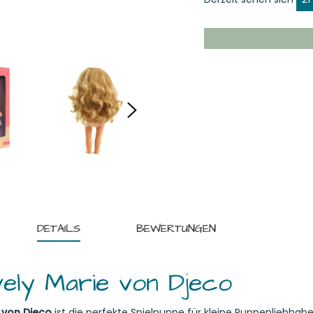
DETAILS
BEWERTUNGEN
vely Marie von Djeco
 von Djeco
ist die perfekte Spielpuppe für kleine Puppenliebhabe