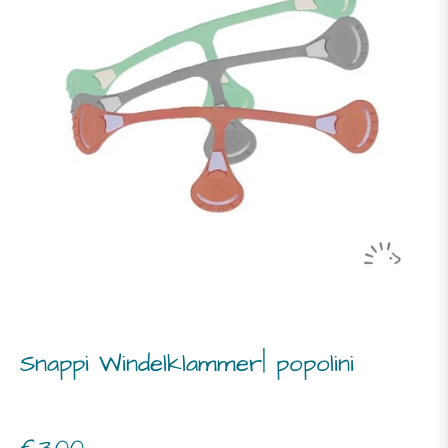
Snappi Windelklammer| popolini
Normaler