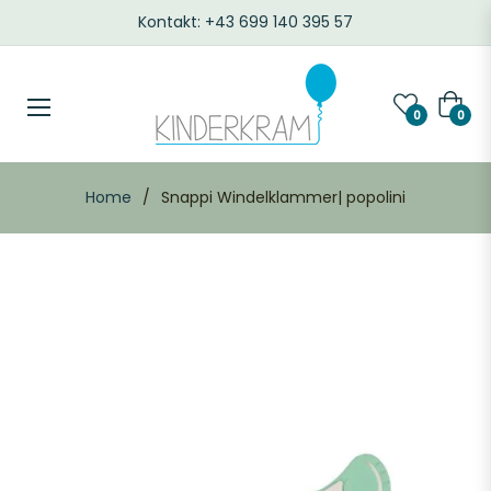
Kontakt: +43 699 140 395 57
Waren
0
0
Home
/
Snappi Windelklammer| popolini