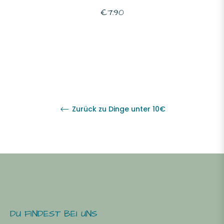
Normaler
€7.90
Preis
Zurück zu Dinge unter 10€
DU FINDEST BEI UNS