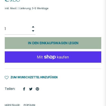
€3.00
Preis
inkl. Mwst. |
Lieferung: 3-5 Werktage
+
−
IN DEN EINKAUFSWAGEN LEGEN
ZUM WUNSCHZETTEL HINZUFÜGEN
Auf
Auf
Auf
Teilen:
Facebook
Twitter
Pinterest
teilen
twittern
pinnen
HERSTELLER:
POPOLINI