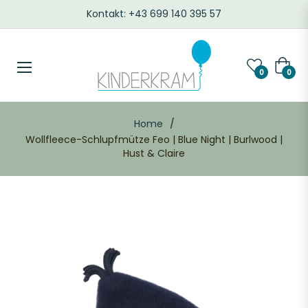
Kontakt: +43 699 140 395 57
Waren
0
0
Home
/
Wollfleece-Schlupfmütze Feo | Blue Night | Burlwood |
Hust & Claire