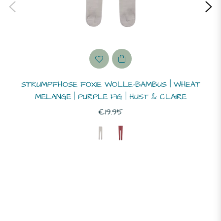
STRUMPFHOSE FOXIE WOLLE-BAMBUS | WHEAT
MELANGE | PURPLE FIG | HUST & CLAIRE
Normaler
€19.95
Preis