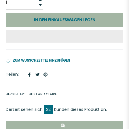
−
IN DEN EINKAUFSWAGEN LEGEN
ZUM WUNSCHZETTEL HINZUFÜGEN
Auf
Auf
Auf
Teilen:
Facebook
Twitter
Pinterest
teilen
twittern
pinnen
HERSTELLER:
HUST AND CLAIRE
Derzeit sehen sich
22
Kunden dieses Produkt an.