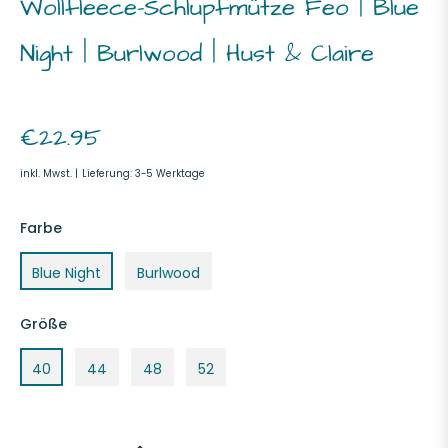
Wollfleece-Schlupfmütze Feo | Blue
Night | Burlwood | Hust & Claire
Normaler
€22.95
Preis
inkl. Mwst. |
Lieferung: 3-5 Werktage
Farbe
Blue Night
Burlwood
Größe
40
44
48
52
+